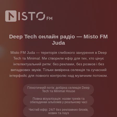
місто фм – радіо т
Deep Tech онлайн радіо — Misto FM
Juda
Misto FM Juda — територія глибокого занурення в Deep
Tech та Minimal. Ми створили ефір для тих, хто цінує
інтелектуальний ритм: без реклами, без розмов і без
випадкових звуків. Тільки вивірена селекція та сучасний
інтерфейс для повного контролю над музичним потоком.
Гіпнотичний потік: добірна селекція Deep
Tech та Minimal House
Повна візуалізація: назви треків та
обкладинки альбомів у реальному часі
Чистий ефір: 24/7 без рекламних блоків,
новин та пауз