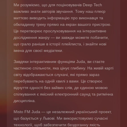
Ми розуміємо, що для поціновувачів Deep Tech
важливо знати авторів звучання. Тому наш плеєр
миттєво виводить інформацію про виконавця та
обкладинку треку прямо на екран вашого пристрою.
Це перетворює прослуховування на інтерактивне
дослідження жанру — ви завжди можете побачити,
що грало раніше в історії плейлиста, і знайти нові
імена для своєї медіатеки.
Завдяки інтерактивним функціям Juda, ви стаєте
частиною спільноти, яка цінує глибину. На живій карті
світу відображаються слухачі, які прямо зараз
перебувають на одній хвилі з вами. Це створює
відчуття єдності без зайвих слів, де єдиною мовою
спілкування є якісний електронний саунд та ритмічна
дисципліна.
Misto FM Juda — це незалежний український проект,
що базується у Львові. Ми використовуємо сучасні
технології, щоб забезпечити бездоганну якість