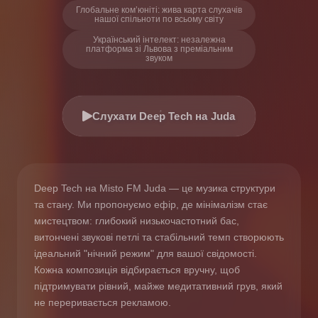
Глобальне ком’юніті: жива карта слухачів
нашої спільноти по всьому світу
Український інтелект: незалежна
платформа зі Львова з преміальним
звуком
Слухати Deep Tech на Juda
Deep Tech на Misto FM Juda — це музика структури
та стану. Ми пропонуємо ефір, де мінімалізм стає
мистецтвом: глибокий низькочастотний бас,
витончені звукові петлі та стабільний темп створюють
ідеальний "нічний режим" для вашої свідомості.
Кожна композиція відбирається вручну, щоб
підтримувати рівний, майже медитативний грув, який
не переривається рекламою.