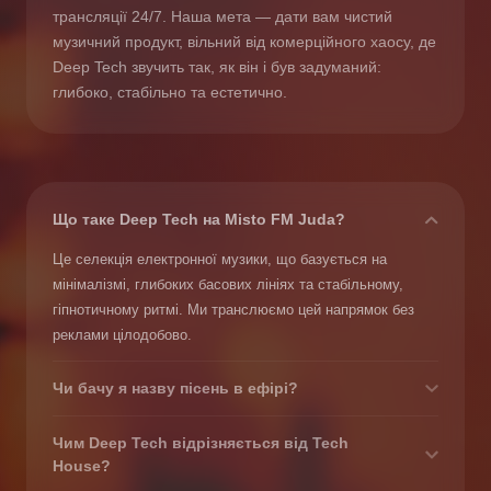
трансляції 24/7. Наша мета — дати вам чистий
музичний продукт, вільний від комерційного хаосу, де
Deep Tech звучить так, як він і був задуманий:
глибоко, стабільно та естетично.
Що таке Deep Tech на Misto FM Juda?
Це селекція електронної музики, що базується на
мінімалізмі, глибоких басових лініях та стабільному,
гіпнотичному ритмі. Ми транслюємо цей напрямок без
реклами цілодобово.
Чи бачу я назву пісень в ефірі?
Так, у нашому плеєрі завжди відображається назва
Чим Deep Tech відрізняється від Tech
поточної композиції, ім’я виконавця та обкладинка
House?
альбому. Ця інформація оновлюється в реальному часі.